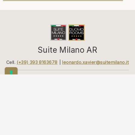
Suite Milano AR
Cell.
(+39) 393 8163678
leonardo.xavier@suitemilano.it
House & Media Srl
Corso Indipendenza 5 -
©2026
20129 Milano (MI)
VAT
08054710960
سياسة خاصة
سياسة ملفات الارتباط